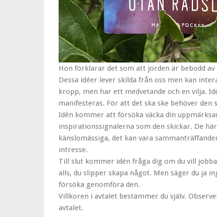
Hon förklarar det som att jorden är bebodd av 
Dessa idéer lever skilda från oss men kan inte
kropp, men har ett medvetande och en vilja. Idé
manifesteras. För att det ska ske behöver de
Idén kommer att försöka väcka din uppmärksa
inspirationssignalerna som den skickar. De här
känslomässiga, det kan vara sammanträffanden o
intresse.
Till slut kommer idén fråga dig om du vill jobb
alls, du slipper skapa något. Men säger du ja i
försöka genomföra den.
Villkoren i avtalet bestämmer du själv. Observera
avtalet.