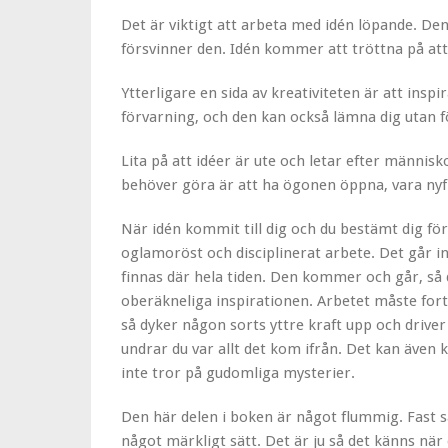
Det är viktigt att arbeta med idén löpande. De
försvinner den. Idén kommer att tröttna på att
Ytterligare en sida av kreativiteten är att insp
förvarning, och den kan också lämna dig utan 
Lita på att idéer är ute och letar efter männis
behöver göra är att ha ögonen öppna, vara nyf
När idén kommit till dig och du bestämt dig för
oglamoröst och disciplinerat arbete. Det går int
finnas där hela tiden. Den kommer och går, så d
oberäkneliga inspirationen. Arbetet måste fort
så dyker någon sorts yttre kraft upp och driver
undrar du var allt det kom ifrån. Det kan även k
inte tror på gudomliga mysterier.
Den här delen i boken är något flummig. Fast s
något märkligt sätt. Det är ju så det känns när