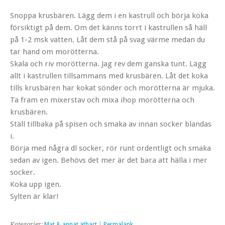
Snoppa krusbären. Lägg dem i en kastrull och börja koka
försiktigt på dem. Om det känns torrt i kastrullen så häll
på 1-2 msk vatten. Låt dem stå på svag värme medan du
tar hand om morötterna.
Skala och riv morötterna. Jag rev dem ganska tunt. Lägg
allt i kastrullen tillsammans med krusbären. Låt det koka
tills krusbären har kokat sönder och morötterna är mjuka.
Ta fram en mixerstav och mixa ihop morötterna och
krusbären.
Ställ tillbaka på spisen och smaka av innan socker blandas
i.
Börja med några dl socker, rör runt ordentligt och smaka
sedan av igen. Behövs det mer är det bara att hälla i mer
socker.
Koka upp igen.
Sylten är klar!
Kategorier:
Mat & annat ätbart
|
Permalänk