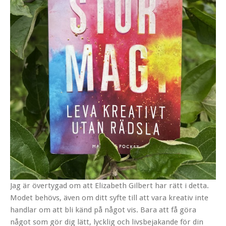
Jag är övertygad om att Elizabeth Gilbert har rätt i detta.
Modet behövs, även om ditt syfte till att vara kreativ inte
handlar om att bli känd på något vis. Bara att få göra
något som gör dig lätt, lycklig och livsbejakande för din