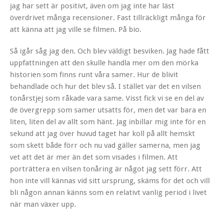
jag har sett är positivt, även om jag inte har läst
överdrivet många recensioner. Fast tillräckligt många för
att känna att jag ville se filmen. På bio.
Så igår såg jag den. Och blev väldigt besviken. Jag hade fått
uppfattningen att den skulle handla mer om den mörka
historien som finns runt våra samer. Hur de blivit
behandlade och hur det blev så. I stället var det en vilsen
tonårstjej som råkade vara same. Visst fick vi se en del av
de övergrepp som samer utsatts för, men det var bara en
liten, liten del av allt som hänt. Jag inbillar mig inte för en
sekund att jag över huvud taget har koll på allt hemskt
som skett både förr och nu vad gäller samerna, men jag
vet att det är mer än det som visades i filmen. Att
porträttera en vilsen tonåring är något jag sett förr. Att
hon inte vill kännas vid sitt ursprung, skäms för det och vill
bli någon annan känns som en relativt vanlig period i livet
när man växer upp.