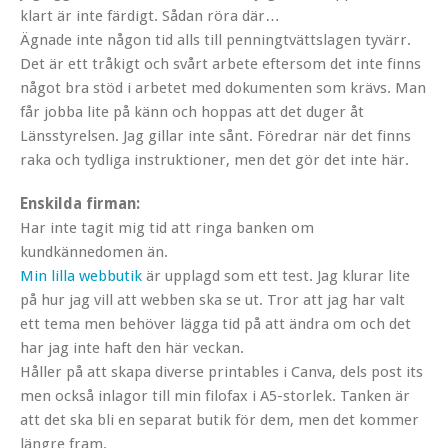
klart är inte färdigt. Sådan röra där…
Ägnade inte någon tid alls till penningtvättslagen tyvärr.
Det är ett tråkigt och svårt arbete eftersom det inte finns
något bra stöd i arbetet med dokumenten som krävs. Man
får jobba lite på känn och hoppas att det duger åt
Länsstyrelsen. Jag gillar inte sånt. Föredrar när det finns
raka och tydliga instruktioner, men det gör det inte här.
Enskilda firman:
Har inte tagit mig tid att ringa banken om
kundkännedomen än.
Min lilla webbutik
är upplagd som ett test. Jag klurar lite
på hur jag vill att webben ska se ut. Tror att jag har valt
ett tema men behöver lägga tid på att ändra om och det
har jag inte haft den här veckan.
Håller på att skapa diverse printables i Canva, dels post its
men också inlagor till min filofax i A5-storlek. Tanken är
att det ska bli en separat butik för dem, men det kommer
längre fram.