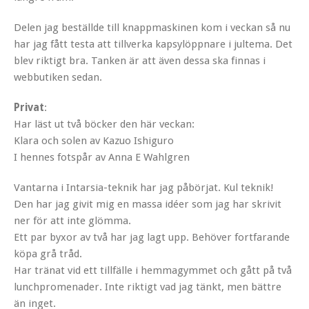
Delen jag beställde till knappmaskinen kom i veckan så nu
har jag fått testa att tillverka kapsylöppnare i jultema. Det
blev riktigt bra. Tanken är att även dessa ska finnas i
webbutiken sedan.
Privat
:
Har läst ut två böcker den här veckan:
Klara och solen av Kazuo Ishiguro
I hennes fotspår av Anna E Wahlgren
Vantarna i Intarsia-teknik har jag påbörjat. Kul teknik!
Den har jag givit mig en massa idéer som jag har skrivit
ner för att inte glömma.
Ett par byxor av två har jag lagt upp. Behöver fortfarande
köpa grå tråd.
Har tränat vid ett tillfälle i hemmagymmet och gått på två
lunchpromenader. Inte riktigt vad jag tänkt, men bättre
än inget.