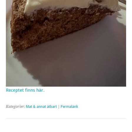
Receptet finns här
.
Kategorier:
Mat & annat ätbart
|
Permalänk