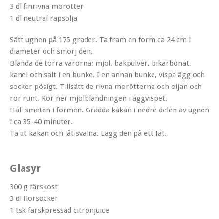
3 dl finrivna morötter
1 dl neutral rapsolja
Sätt ugnen på 175 grader. Ta fram en form ca 24 cm i
diameter och smörj den.
Blanda de torra varorna; mjöl, bakpulver, bikarbonat,
kanel och salt i en bunke. I en annan bunke, vispa ägg och
socker pösigt. Tillsätt de rivna morötterna och oljan och
rör runt. Rör ner mjölblandningen i äggvispet.
Häll smeten i formen. Grädda kakan i nedre delen av ugnen
i ca 35-40 minuter.
Ta ut kakan och låt svalna. Lägg den på ett fat.
Glasyr
300 g färskost
3 dl florsocker
1 tsk färskpressad citronjuice